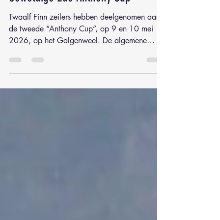
Geweldige 2de Anthony Cup
Twaalf Finn zeilers hebben deelgenomen aan
de tweede “Anthony Cup”, op 9 en 10 mei
2026, op het Galgenweel. De algemene
organisatie van dit evenement was in handen
van SRNA, RYCB nam de wedstrijdleiding
voor zijn rekening. Naast onze Finn klasse,
waren er ook 12 Snipes, 6 Cadetten en 5
Fireballs van de partij. Zaterdag was het een
warme zomerdag met een Noordoosten
windje van 4kts met stootjes tot 8kts, we
voerden 4 reeksen, 2 voor en 2 na de
heerlijke hotdog lunch. Het w