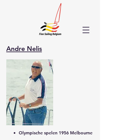
Andre Nelis
Olympische spelen 1956 Melbourne