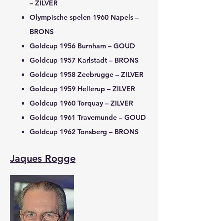
– ZILVER
Olympische spelen 1960 Napels –
BRONS
Goldcup 1956 Burnham – GOUD
Goldcup 1957 Karlstadt – BRONS
Goldcup 1958 Zeebrugge – ZILVER
Goldcup 1959 Hellerup – ZILVER
Goldcup 1960 Torquay – ZILVER
Goldcup 1961 Travemunde – GOUD
Goldcup 1962 Tonsberg – BRONS
Jaques Rogge