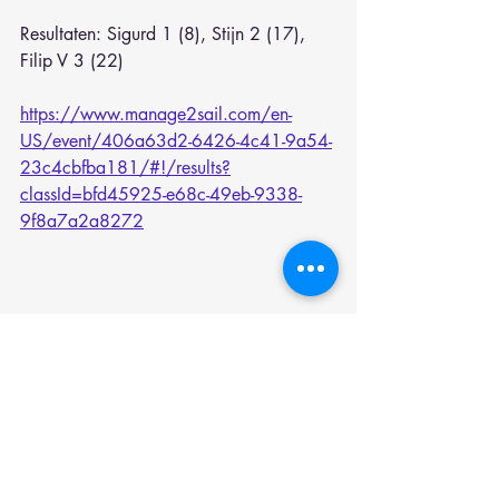
Resultaten: Sigurd 1 (8), Stijn 2 (17), 
Filip V 3 (22)
https://www.manage2sail.com/en-
US/event/406a63d2-6426-4c41-9a54-
23c4cbfba181/#!/results?
classId=bfd45925-e68c-49eb-9338-
9f8a7a2a8272
Recente blogposts
Alles weergeven