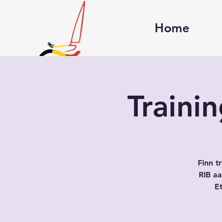
Home
Traini
Finn t
RIB aa
Et